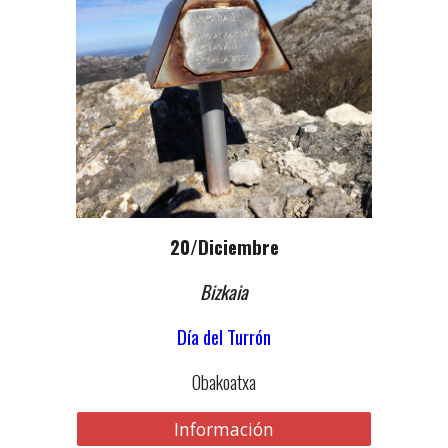
2
0
/Diciembre
Bizkaia
Día del Turrón
Obakoatxa
Información