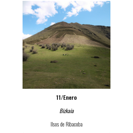
1
1
/Enero
Bizkaia
Ilsos de Ribacoba