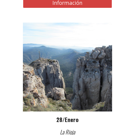
Información
2
8
/Enero
La Rioja