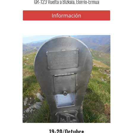
GR-123 Vuelta a Bizkaia, Elorrio-Ermua
Información
19-
2
0
/
Octubre