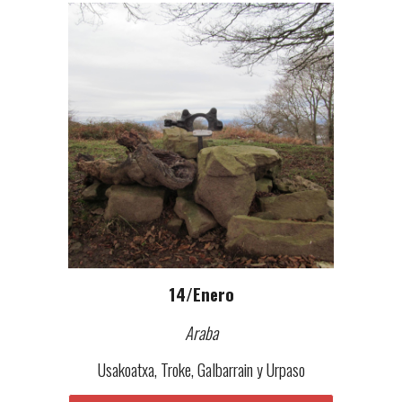
1
4
/Enero
Araba
Usakoatxa, Troke, Galbarrain
y
Urpaso